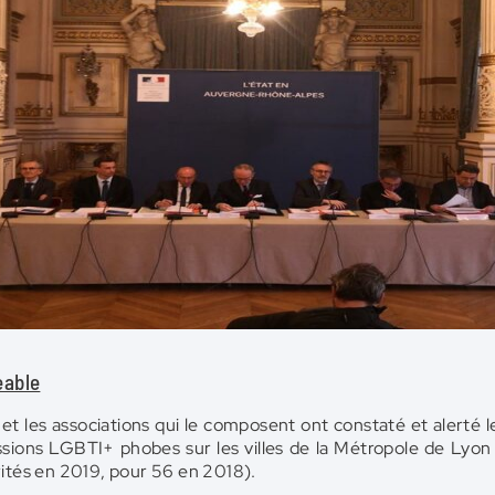
eable
 les associations qui le composent ont constaté et alerté les
ions LGBTI+ phobes sur les villes de la Métropole de Lyon 
rités en 2019, pour 56 en 2018).