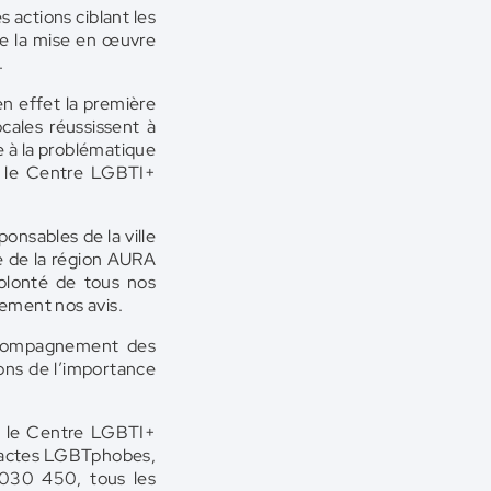
s actions ciblant les
re la mise en œuvre
.
n effet la première
ocales réussissent à
e à la problématique
r le Centre LGBTI+
nsables de la ville
e de la région AURA
olonté de tous nos
uement nos avis.
accompagnement des
tons de l’importance
r le Centre LGBTI+
 d’actes LGBTphobes,
 030 450, tous les