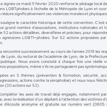
e signée ce mardi 11 février 2020 renforce le pilotage local de
ions LGBTphobes à l’échelle de la Métropole de Lyon et ouv
 à réduire significativement ces violences morales et physiques
uligne le caractère historique de cette convention. C’est e
si grand nombre d’associations, institutions nationales et l
e 52 actions détaillées, diversifiées et précises, pour répondr
s agressions LGBTI+phobes. Sur 62 actions proposées pa
s.
rencontré successivement au cours de l’année 2019 les respo
 de Lyon, du rectorat de l’académie de Lyon, de la Préfectur
épublique. Nous avons constaté à chaque fois une réelle v
 nos propositions, même s’ils ne partageaient pas systématiq
upées en 5 thèmes (prévention & formation, sécurité, 
agressions, actions contre la sérophobie) et nous nous félici
on (30 actions sur 52).
compléter les axes de travail déjà engagés, notamment pa
avec la réalisation d’un dépliant à l’attention des victimes
gne d’écoute anonyme et gratuite sur numéro vert (0805