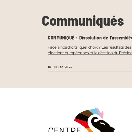
Communiqués
COMMUNIQUÉ : Dissolution de l’assemblé
Face à nos droits, quel choix ? Les résultats des
élections européennes et la décision du Présid
de la République de dissoudre l’Assemblée
nationale ont fait émerger la haine enfouie dan
16 Juillet 2024
notre société.Depuis plusieurs années nous av
vu affleurer une fracture, honteusement et
dangereusement alimentée par des médias ains
que des discours politiques : sexistes, […]