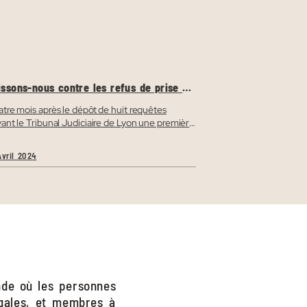
issons-nous contre les refus de prise en
arge de soins des personnes trans par
 CPAM : la 1ʳᵉ audience !
tre mois après le dépôt de huit requêtes
ant le Tribunal Judiciaire de Lyon une première
ience publique se tiendra le mercredi 10 avril à
devant le Pôle Social. Son objectif ? Décider de
Avril 2024
compétence du Tribunal à juger des affaires
s opposant des CPAM autres que celle du
ne. En effet, le recours […]
nde où les personnes
gales, et membres à