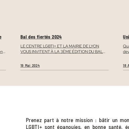
e
Bal des fiertés 2024
Un
ch
les
LE CENTRE LGBTI+ ET LA MAIRIE DE LYON
Qua
ent
VOUS INVITENT À LA 3ÈME ÉDITION DU BAL
dev
DES FIERTÉS ! Ouvert à toutes et tous, dès 18h30,
aud
s
à l’Hôtel de Ville Inscrivez-vous via notre page
9h 
19 Mai 2024
18 
ons
dédié: https://baldesfierteslyon.fr
la 
nou
i
Rhô
Prenez part à notre mission : bâtir un mo
LGBTI+ sont épanouies, en bonne santé, é